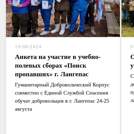
19/08/2024
0
Анкета на участие в учебно-
О
полевых сборах «Поиск
у
пропавших» г. Лангепас
С
д
Гуманитарный Добровольческий Корпус
п
совместно с Единой Службой Спасения
л
обучат добровольцев в г. Лангепас 24-25
августа